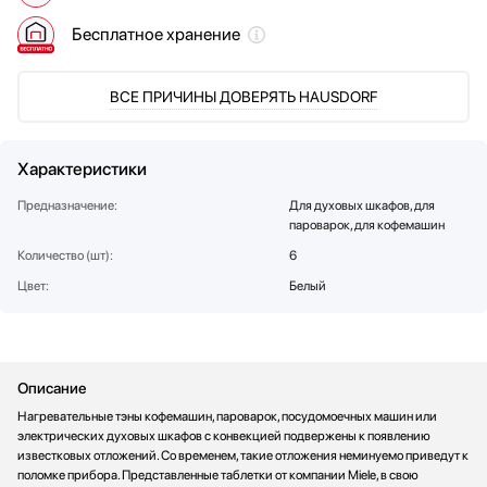
Мультиварки
Lofra
Бесплатное хранение
Мясорубки
Maunfeld
Наушники
Meyvel
ВСЕ ПРИЧИНЫ ДОВЕРЯТЬ HAUSDORF
Обогреватели
Midea
Очистители воздуха
Neff
Пароварки
Omoikiri
Характеристики
Паровые шкафы для одежды
Pando
Предназначение:
Для духовых шкафов, для
Парогенераторы
Restart
пароварок, для кофемашин
Подогреватели
Samsung
Количество (шт):
6
Посуда
Schaub Lorenz
Цвет:
Белый
Посудомоечные машины
Schulthess
Проф. аксессуары
Signature Kitchen Suite
Профессиональные ледогенераторы
Smeg
Профессиональные посудомоечные машины
Teka
Описание
Пылесосы
Toshiba
Нагревательные тэны кофемашин, пароварок, посудомоечных машин или
Системы кипячения воды AquaHot
V-ZUG
электрических духовых шкафов с конвекцией подвержены к появлению
Смесители
VARD
известковых отложений. Со временем, такие отложения неминуемо приведут к
поломке прибора. Представленные таблетки от компании Miele, в свою
Соковыжималки