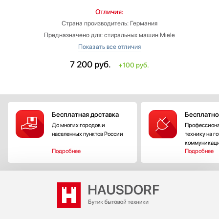
Отличия:
Страна производитель: Германия
Предназначено для: стиральных машин Miele
Предназначение:
‐ для стиральных машин
7 200
руб.
+100 руб.
Вид: средство для стирки темных вещей
Объем: 1.5 л
Количество: меньше на 5 шт
Бесплатная доставка
Бесплатно
До многих городов и
Профессиона
населенных пунктов России
технику на г
коммуникац
Подробнее
Подробнее