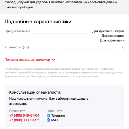
очередь, служат для удаления накипи с нагревательных элементов данных
Стаканомоечные машины
бытовых приборов.
Стиральные машины
Сушильные машины
Подробные характеристики
Телевизоры
Предназначение
Для духовых шкафов
Общие характеристики
Тостеры
Для пароварок
Для кофемашин
Увлажнители воздуха
Количество (шт)
6
Утюги
Цвет
Дополнительные параметры
Артикул
Для кофемашин, плит / духовок с
29996911EU2
Белый
Дизайн
Дополнительные характеристики
Фены
конвекцией, с паром и пароварок не
Холодильники
под давлением.
* Информация на сайте о товарных предложениях носит справочный характер и не является
Содержат лимонную кислоту.
Холодильное оборудование
публичной офертой. Производители товаров могут без уведомления менять комплектацию, дизайн и
функционал моделей. Пожалуйста, уточняйте данные о товаре у консультантов.
Хьюмидоры
Чайники
Консультации специалиста:
Наш консультант поможет Вам выбрать подходящие
аксессуары.
Позвоните:
Напишите:
+7 (495) 646-61-04
Telegram
+7 (800) 333-10-52
MAX