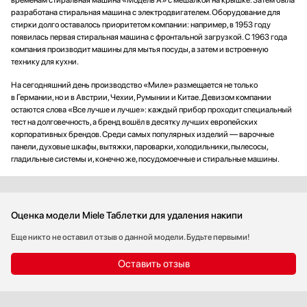
временам стиральная машина «Модель А» с мешалкой на крышке. Затем была
разработана стиральная машина с электродвигателем. Оборудование для
стирки долго оставалось приоритетом компании: например, в 1953 году
появилась первая стиральная машина с фронтальной загрузкой. С 1963 года
компания производит машины для мытья посуды, а затем и встроенную
технику для кухни.
На сегодняшний день производство «Миле» размещается не только
в Германии, но и в Австрии, Чехии, Румынии и Китае. Девизом компании
остаются слова «Все лучше и лучше»: каждый прибор проходит специальный
тест на долговечность, а бренд вошёл в десятку лучших европейских
корпоративных брендов. Среди самых популярных изделий — варочные
панели, духовые шкафы, вытяжки, пароварки, холодильники, пылесосы,
гладильные системы и, конечно же, посудомоечные и стиральные машины.
Оценка модели Miele Таблетки для удаления накипи
Еще никто не оставил отзыв о данной модели. Будьте первыми!
Оставить отзыв