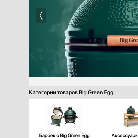
Bone Crusher
BORA
BORK
Bosch
Brandt
Bugatti
Cavanova
CellarPrivate
Climadiff
Cold Vine
De Dietrich
DeLonghi
Категории товаров Big Green Egg
Dometic
Dunavox
Electrolux
Elica
EuroCave
Барбекю Big Green Egg
Аксессуары
Faber