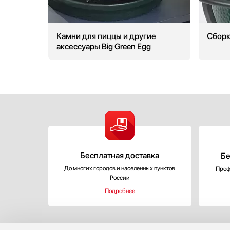
InSinkErator
IO MABE
Камни для пиццы и другие
Сборк
IP
аксессуары Big Green Egg
Irinox
iRobot
Jacky`s
Kaffit com
Kaiser
KitchenAid
Korting
KRONA
Kuppersberg
Бесплатная доставка
Бе
Kuppersbusch
До многих городов и населенных пунктов
Проф
России
La Cornue
Подробнее
La Pavoni
La Sommeliere
Laurastar
LG