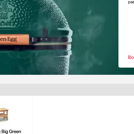
ра
Вс
 Big Green