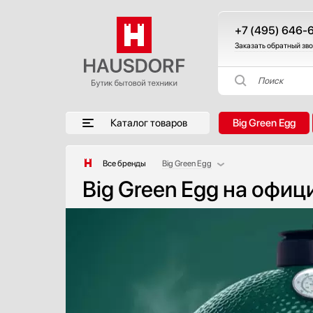
+7 (495) 646-
Заказать обратный зв
Поиск
Каталог товаров
Big Green Egg
Все бренды
Big Green Egg
Big Green Egg на офиц
AEG
Afidano
Asko
Bang & Olufsen
Barazza
Bertazzoni
Blanco
Blue Ice Professional