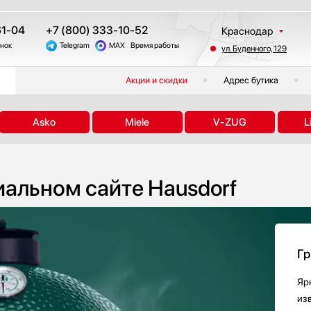
61-04
+7 (800) 333-10-52
Краснодар
онок
Telegram
MAX
Время работы
ул. Буденного, 129
Москва
Санкт-Петербург
Акции и скидки
Адрес бутика
Казань
Екатеринбург
Asko
Miele
V-ZUG
L
Тюмень
Новосибирск
Челябинск
иальном сайте Hausdorf
Другие регионы
Гр
Яр
из