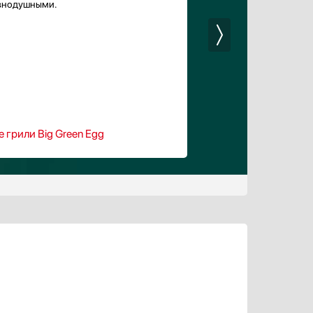
внодушными.
е грили Big Green Egg