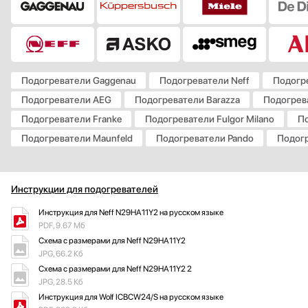
Подогреватели Gaggenau
Подогреватели Neff
Подогр
Подогреватели AEG
Подогреватели Barazza
Подогрева
Подогреватели Franke
Подогреватели Fulgor Milano
По
Подогреватели Maunfeld
Подогреватели Pando
Подогр
Инструкции для подогревателей
Инструкция для Neff N29HA11Y2 на русском языке
PDF, 9.67 Мб
Схема с размерами для Neff N29HA11Y2
JPG, 66.2 Кб
Схема с размерами для Neff N29HA11Y2 2
JPG, 28.5 Кб
Инструкция для Wolf ICBCW24/S на русском языке