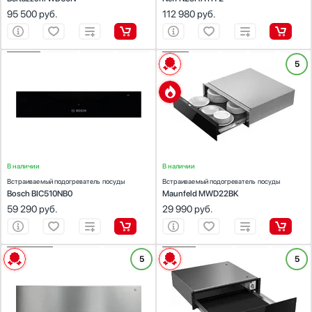
Интеллектуальный
95 500
руб.
112 980
руб.
Классика
Комфорт
Показать все
ХАРАКТЕРИСТИКИ
ХАРАКТЕРИСТИКИ
5
Габариты (ВхШхГ) (см):
14х59.4х54
Габариты (ВхШхГ) (см):
14.1x59.5x56
Встраиваемая модель:
Да
Встраиваемая модель:
Да
Диапазон температуры (°С):
40-80
Количество режимов работы:
5
Диапазон температуры (°С):
40-80
В наличии
В наличии
Встраиваемый подогреватель посуды
Встраиваемый подогреватель посуды
Bosch BIC510NB0
Maunfeld MWD22BK
59 290
руб.
29 990
руб.
ХАРАКТЕРИСТИКИ
ХАРАКТЕРИСТИКИ
5
5
Габариты (ВхШхГ) (см):
13.5х59.7х52.4
Габариты (ВхШхГ) (см):
13.5х59.7х52.4
Встраиваемая модель:
Да
Встраиваемая модель:
Да
Диапазон температуры (°С):
30-80
Диапазон температуры (°С):
30-80