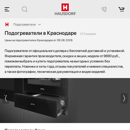
Подогреватели
Подогреватели в Краснодаре
Аксессуары
273 модели
Цены на подогреватели в Краснодаре от 09.08.2026
Аксессуары и принадлежности
Акустические системы
Подогреватели от официального дилера с бесплатной доставкой и установкой.
Аромастанции
Фирменная гарантия производителя, скидки и акции, модели от 9690 руб.,
поможем выбрать и купить подогреватель на выгодных условиях без
Барбекю
переплаты. Новинки и хиты года, отзывы покупателей и мнения специалистов,
Беспроводные акустические системы
а также фотографии, техническая документация и видео моделей.
Блендеры
Вакуумные упаковщики
Варочные панели
Варочные центры
Вафельницы
Вентиляторы
Весы
Винные шкафы