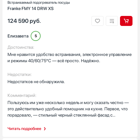
поверхность; кабель 90 см удобен.
Встраиваемый подогреватель посуды
Franke FMY 14 DRW XS
124 590
руб.
Елизавета
5
Достоинства:
Мне нравится удобство встраивания, электронное управление
и режимы 40/60/75°C — всё просто. Надёжно.
Недостатки:
Недостатков не обнаружила.
Комментарий:
Пользуюсь им уже несколько недель и могу сказать честно —
это действительно удобный помощник на кухне. Первое, что
порадовало, — стильный черный стеклянный фасад с
нержавейкой, выглядит аккуратно и не выделяется, когда
техника встроена рядом с посудой. Открытие Push спасает,
Читать подробнее
когда руки в муке или сумка в другой руке — лёгкое нажатие,