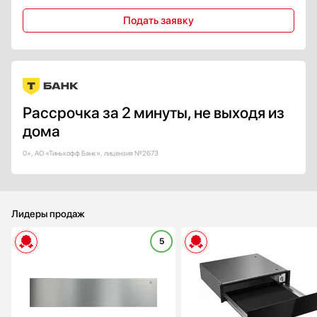
Подать заявку
Рассрочка за 2 минуты, не выходя из
дома
0+, АО «Тинькофф Банк», лицензия №2673
Лидеры продаж
5
Габариты (ВхШхГ) (см):
13.5х59.7х52
Встраиваемая модель:
Диапазон температуры (°С):
30-