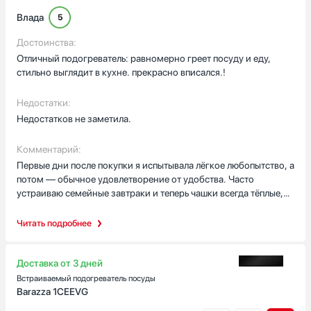
Влада
5
Достоинства:
Отличный подогреватель: равномерно греет посуду и еду,
стильно выглядит в кухне. прекрасно вписался.!
Недостатки:
Недостатков не заметила.
Комментарий:
Первые дни после покупки я испытывала лёгкое любопытство, а
потом — обычное удовлетворение от удобства. Часто
устраиваю семейные завтраки и теперь чашки всегда тёплые,
не приходится ждать пока остынут. Тарелки держу на
подогреве перед подачей — еда дольше остаётся тёплой, гости
Читать подробнее
не спешат доесть, разговоры идут неспеша. Однажды готовила
пирожки и решила поставить тесто на подъём прямо внутрь;
получилось лучше, чем в тёплом месте у окна — тесто
Доставка от 3 дней
поднялось равномерно. Ещё использовала для разморозки
Встраиваемый подогреватель посуды
замороженных ягод: утром достала, поставила на щадящий
Barazza 1CEEVG
режим, и через небольшой промежуток ягоды были мягкие,