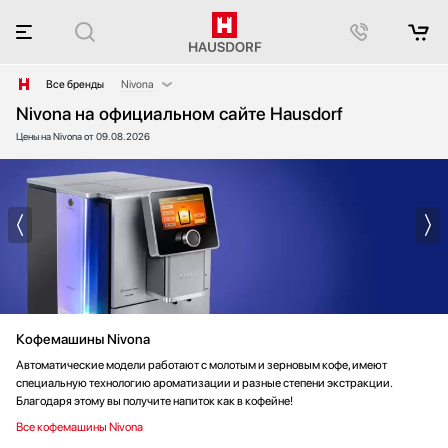
Все бренды
Nivona
Nivona на официальном сайте Hausdorf
AEG
Цены на Nivona от 09.08.2026
Afidano
Asko
Bang & Olufsen
Barazza
Bertazzoni
Big Green Egg
Blanco
Blue Ice Professional
Кофемашины Nivona
Bone Crusher
BORA
Автоматические модели работают с молотым и зерновым кофе, имеют
специальную технологию ароматизации и разные степени экстракции.
BORK
Благодаря этому вы получите напиток как в кофейне!
Bosch
Все кофемашины Nivona
Brandt