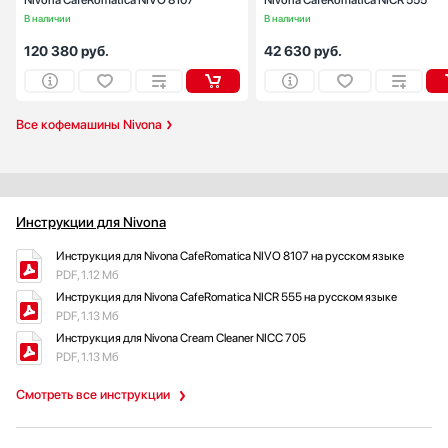
Nivona CafeRomatica NIVO 8107
Nivona CafeRomatica NICR 555
В наличии
В наличии
Jacky`s
Kaffit com
120 380
руб.
42 630
руб.
Kaiser
KitchenAid
Korting
Все кофемашины Nivona
KRONA
Kuppersberg
Kuppersbusch
La Cornue
Инструкции для Nivona
La Pavoni
Инструкция для Nivona CafeRomatica NIVO 8107 на русском языке
La Sommeliere
PDF, 1.12 Мб
Laurastar
Инструкция для Nivona CafeRomatica NICR 555 на русском языке
PDF, 1.13 Мб
LG
Инструкция для Nivona Cream Cleaner NICC 705
Liebherr
PDF, 1.13 Мб
Loewe
Смотреть все инструкции
Lofra
Maunfeld
Maytag