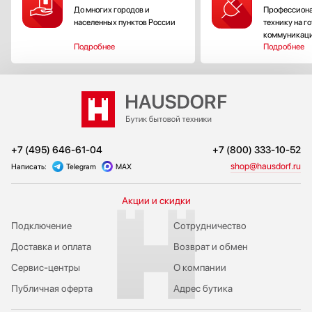
Sony
До многих городов и
Профессиона
SUB-ZERO
населенных пунктов России
технику на г
коммуникац
Teka
Подробнее
Подробнее
Toshiba
Tyent
V-ZUG
VARD
Vestfrost
Viking
+7 (495) 646-61-04
+7 (800) 333-10-52
Wolf
shop@hausdorf.ru
Написать:
Telegram
MAX
Zigmund Shtain
Акции и скидки
Подключение
Сотрудничество
Доставка и оплата
Возврат и обмен
Сервис-центры
О компании
Публичная оферта
Адрес бутика