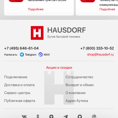
Sony
населенных пунктов России
технику на г
коммуникац
SUB-ZERO
Подробнее
Подробнее
Teka
Toshiba
Tyent
V-ZUG
VARD
Vestfrost
+7 (495) 646-61-04
+7 (800) 333-10-52
Viking
shop@hausdorf.ru
Написать:
Telegram
MAX
Wolf
Zigmund Shtain
Акции и скидки
Подключение
Сотрудничество
Доставка и оплата
Возврат и обмен
Сервис-центры
О компании
Публичная оферта
Адрес бутика