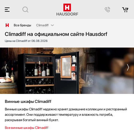
Все бренды
Climadiff
Climadiff на официальном сайте Hausdorf
AEG
Цены на Climadiff от 06.08.2026
Afidano
Asko
Bang & Olufsen
Barazza
Bertazzoni
Big Green Egg
Blanco
Blue Ice Professional
Винные шкафы Climadiff
Bone Crusher
BORA
Винные шкафы Climadiff надежно хранят домашние коллекции и ресторанный
ассортимент. Они поддерживают температуру и влажность погреба,
BORK
раскрывая богатый винный букет.
Bosch
Все винные шкафы Climadiff
Brandt