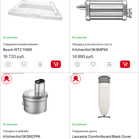
для стиральных машин, для сушильных
Цвет:
нержавеющая сталь
машин
Стаканомоечные машины
Стиральные машины
Сушильные машины
Телевизоры
В наличии
Тостеры
В наличии
Соединительный элемент
Насадка для раскатки теста
Увлажнители воздуха
Bosch WTZ 11400
KitchenAid 5KSMPSA
Утюги
16 720
руб.
14 990
руб.
Фены
Холодильники
Холодильное оборудование
ХАРАКТЕРИСТИКИ
ХАРАКТЕРИСТИКИ
Хьюмидоры
Предназначение:
Предназначение:
для парогенераторов
для кухонных комбайнов
Количество (шт):
1
Чайники
Материал:
поверхность чехла: 100% хлопок,
подложка: 100% полиэстер
Цвет:
бежевый
В наличии
В наличии
Насадка-комбайн
Гладильная доска
KitchenAid 5KSM2FPA
Laurastar Comfortboard Black Cover