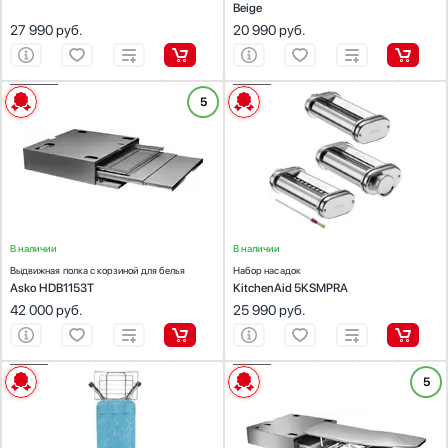
Beige
27 990
руб.
20 990
руб.
ХАРАКТЕРИСТИКИ
ХАРАКТЕРИСТИКИ
5
Предназначение:
Предназначение:
для миксеров
для стиральных машин, для сушильных
Материал:
нержавеющая сталь
машин
Цвет:
нержавеющая сталь
Цвет:
титан
В наличии
В наличии
Выдвижная полка с корзиной для белья
Набор насадок
Asko HDB1153T
KitchenAid 5KSMPRA
42 000
руб.
25 990
руб.
ХАРАКТЕРИСТИКИ
ХАРАКТЕРИСТИКИ
5
Предназначение:
для парогенераторов
Предназначение:
для стиральных машин, для сушильных
Количество (шт):
1
машин
Материал:
Цвет:
нержавеющая сталь
поверхность чехла: 100% хлопок,