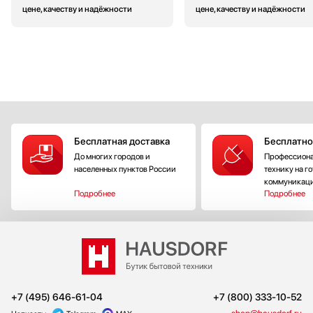
цене, качеству и надёжности
цене, качеству и надёжности
Бесплатная доставка
Бесплатно
До многих городов и
Профессиона
населенных пунктов России
технику на г
коммуникац
Подробнее
Подробнее
+7 (495) 646-61-04
+7 (800) 333-10-52