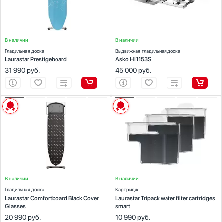
подложка: 100% полиэстер
Цвет:
голубой
В наличии
В наличии
Гладильная доска
Выдвижная гладильная доска
Laurastar Prestigeboard
Asko HI1153S
31 990
руб.
45 000
руб.
ХАРАКТЕРИСТИКИ
ХАРАКТЕРИСТИКИ
Предназначение:
для парогенераторов
Предназначение:
для гладильных машин
Количество (шт):
1
Количество (шт):
3
Материал:
поверхность чехла: 100% хлопок,
подложка: 100% полиэстер
Цвет:
черный
В наличии
В наличии
Гладильная доска
Картридж
Laurastar Comfortboard Black Cover
Laurastar Tripack water filter cartridges
Glasses
smart
20 990
руб.
10 990
руб.