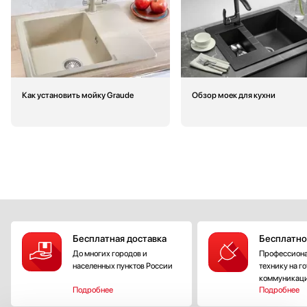
Как установить мойку Graude
Обзор моек для кухни
Бесплатная доставка
Бесплатно
До многих городов и
Профессиона
населенных пунктов России
технику на г
коммуникац
Подробнее
Подробнее