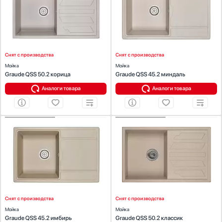
Материал:
кварц
Материал:
кварц
Расположение крыла:
слева или справа
Расположение крыла:
слева или справа
Ширина шкафа
Снят с производства
Снят с производства
30
Мойка
Мойка
40
Graude QSS 50.2 корица
Graude QSS 45.2 миндаль
45
Аналоги товара
Аналоги товара
45-50
50
Показать все
ХАРАКТЕРИСТИКИ
ХАРАКТЕРИСТИКИ
Тип мойки:
накладная
Тип мойки:
накладная
Материал:
кварц
Материал:
кварц
Расположение крыла:
слева или справа
Расположение крыла:
слева или справа
Снят с производства
Снят с производства
Мойка
Мойка
Graude QSS 45.2 имбирь
Graude QSS 50.2 классик