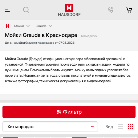
Мойки
Graude
Мойки Graude в Краснодаре
Аксессуары
Blanco
50 моделей
Цены на мойки Graude в Краснодаре от 07.08.2026
Аксессуары и принадлежности
Falmec
Акустические системы
Franke
Аромастанции
Fulgor Milano
Мойки Graude (Грауде) от официального дилера с бесплатной доставкой и
установкой. Фирменная гарантия производителя, скидки и акции, модели по
Барбекю
Omoikiri
лучшим ценам. Поможем выбрать и купить мойку на выгодных условиях без
Беспроводные акустические системы
Restart
переплаты. Новинки и хиты года, отзывы покупателей и мнения специалистов,
а также фотографии, техническая документация и видео моделей.
Блендеры
Smeg
Вакуумные упаковщики
Teka
Варочные панели
Варочные центры
Фильтр
Вафельницы
Вентиляторы
Blanco
Falmec
Franke
Вид
Весы
Fulgor Milano
Винные шкафы
Graude
Kuppersbusch