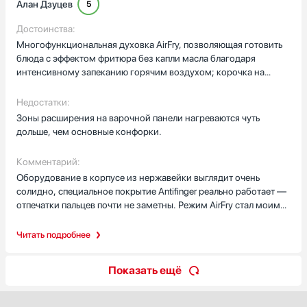
Алан Дзуцев
5
Достоинства:
Многофункциональная духовка AirFry, позволяющая готовить
блюда с эффектом фритюра без капли масла благодаря
интенсивному запеканию горячим воздухом; корочка на
картофеле и крылышках получается идеально хрустящей, а
внутри продукты остаются сочными.
Недостатки:
Зоны расширения на варочной панели нагреваются чуть
дольше, чем основные конфорки.
Комментарий:
Оборудование в корпусе из нержавейки выглядит очень
солидно, специальное покрытие Antifinger реально работает —
отпечатки пальцев почти не заметны. Режим AirFry стал моим
любимым, теперь готовлю «фри» детям без вреда для
здоровья. Огорчило только то, что большая двухконтурная
Читать подробнее
зона нагревается не так мгновенно, как маленькие,
приходится ждать лишнюю минуту. В остальном — это
Показать ещё
мощный и современный прибор, который полностью оправдал
ожидания по качеству выпечки.