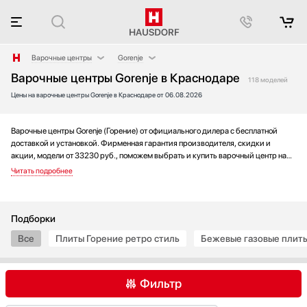
Варочные центры
Gorenje
Варочные центры Gorenje в Краснодаре
Аксессуары
AEG
118 моделей
Цены на варочные центры Gorenje в Краснодаре от 06.08.2026
Аксессуары и принадлежности
Bertazzoni
Акустические системы
Bosch
Аромастанции
Electrolux
Варочные центры Gorenje (Горение) от официального дилера с бесплатной
доставкой и установкой. Фирменная гарантия производителя, скидки и
Барбекю
Gefest
акции, модели от 33230 руб., поможем выбрать и купить варочный центр на
Беспроводные акустические системы
Haier
выгодных условиях без переплаты. Новинки и хиты года, отзывы покупателей
и мнения специалистов, а также фотографии, техническая документация и
Блендеры
Ilve
видео моделей.
Вакуумные упаковщики
Kaiser
Варочные панели
La Cornue
Подборки
Вафельницы
Lofra
Все
Плиты Горение ретро стиль
Бежевые газовые плит
Вентиляторы
Maunfeld
Весы
Midea
Фильтр
Винные шкафы
Miele
Витрины
Restart