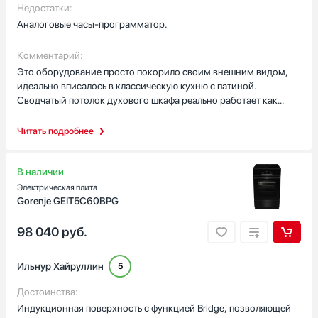
Недостатки:
Аналоговые часы-программатор.
Комментарий:
Это оборудование просто покорило своим внешним видом,
идеально вписалось в классическую кухню с патиной.
Сводчатый потолок духового шкафа реально работает как
дровяная печь — хлеб получается с невероятно хрустящей
корочкой и пористым мякишем, чего я не могла добиться в
Читать подробнее
обычной электрической духовке. Газовые конфорки разной
мощности позволяют и быстро закипятить огромную
кастрюлю, и томить соус на самом маленьком огне без
В наличии
рассекателя. Огорчило только устройство таймера:
Электрическая плита
механические часы издают отчетливое «тик-так», которое
Gorenje GEIT5C60BPG
ночью слышно даже в гостиной. Если вы очень чувствительны к
звукам, это может стать раздражающим фактором. В
98 040
руб.
остальном — это эстетическое и кулинарное удовольствие,
техника собрана очень добротно, ручки управления
Ильнур Хайруллин
5
металлические и приятные на ощупь, не люфтят.
Достоинства:
Индукционная поверхность с функцией Bridge, позволяющей