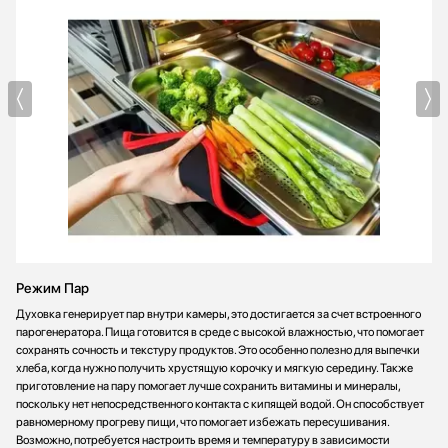
Режим Пар
Духовка генерирует пар внутри камеры, это достигается за счет встроенного
парогенератора. Пища готовится в среде с высокой влажностью, что помогает
сохранять сочность и текстуру продуктов. Это особенно полезно для выпечки
хлеба, когда нужно получить хрустящую корочку и мягкую середину. Также
приготовление на пару помогает лучше сохранить витамины и минералы,
поскольку нет непосредственного контакта с кипящей водой. Он способствует
равномерному прогреву пищи, что помогает избежать пересушивания.
Возможно, потребуется настроить время и температуру в зависимости