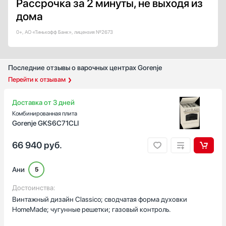
Рассрочка за 2 минуты, не выходя из
Есть
дома
Страна производства
0+, АО «Тинькофф Банк», лицензия №2673
Белоруссия
Германия
Евросоюз
Последние отзывы о варочных центрах Gorenje
Испания
Перейти к отзывам
Италия
Показать все
Доставка от 3 дней
Комбинированная плита
Гарантия, мес
Gorenje GKS6C71CLI
66 940
руб.
Ани
5
Достоинства:
Винтажный дизайн Classico; сводчатая форма духовки
HomeMade; чугунные решетки; газовый контроль.