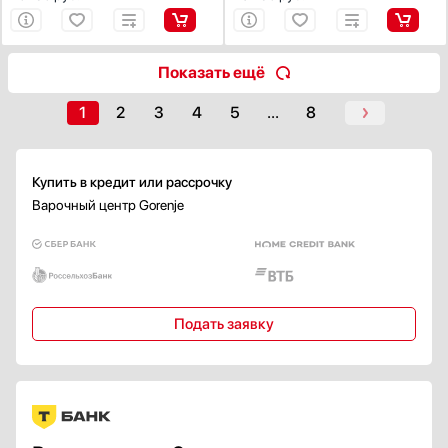
Показать все
Электроподжиг конфорок
Есть
Показать ещё
Электроподжиг духового шкафа
1
2
3
4
5
...
8
Да
Газ-контроль конфорок
Купить в кредит или рассрочку
Есть
Варочный центр Gorenje
Газ-контроль духового шкафа
Есть
Защита от детей
Подать заявку
Есть
Индикатор остаточного тепла
Есть
Переключение на баллонный газ