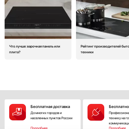
Что лучше: варочная панель или
Рейтинг производителей быт
плита?
техники
Бесплатная доставка
Бесплатно
До многих городов и
Профессиона
населенных пунктов России
технику на г
коммуникац
Подробнее
Подробнее