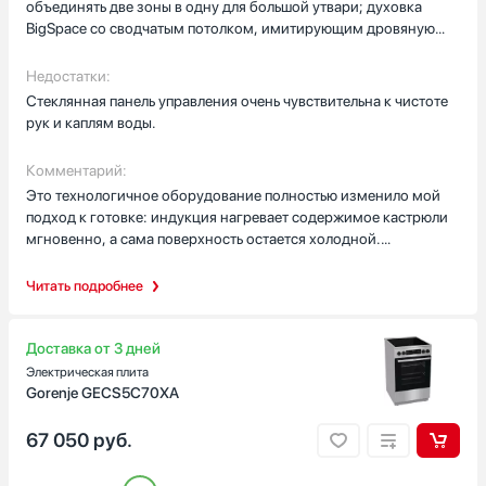
объединять две зоны в одну для большой утвари; духовка
BigSpace со сводчатым потолком, имитирующим дровяную
печь; сенсорное управление с программатором IconLed для
точной настройки таймера.
Недостатки:
Стеклянная панель управления очень чувствительна к чистоте
рук и каплям воды.
Комментарий:
Это технологичное оборудование полностью изменило мой
подход к готовке: индукция нагревает содержимое кастрюли
мгновенно, а сама поверхность остается холодной.
Объединение конфорок — просто спасение для моей
овальной жаровни, теперь всё прогревается равномерно по
Читать подробнее
всей длине. Духовой шкаф огромный, запекаю там сразу два
уровня печенья, и конвекция распределяет жар так, что
результат везде одинаковый. Огорчило только то, что сенсоры
Доставка от 3 дней
под дисплеем иногда "тупят", если нажать на них влажным
Электрическая плита
пальцем или если на панель попал пар. Приходится постоянно
Gorenje GECS5C70XA
держать под рукой сухое полотенце, чтобы протереть стекло
перед сменой режима. В остальном — это мощный и
67 050
руб.
невероятно стильный прибор для современной кухни.