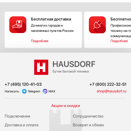
Бесплатная доставка
Бесплатно
До многих городов и
Профессиона
населенных пунктов России
технику на г
коммуникац
Подробнее
Подробнее
+7 (495) 120-41-03
+7 (800) 222-32-51
shop@hausdorf.ru
Написать:
Telegram
MAX
Акции и скидки
Подключение
Сотрудничество
Доставка и оплата
Возврат и обмен