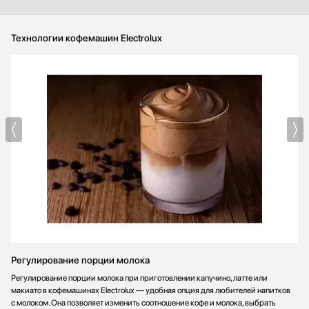
лишнего места. Пользуюсь ежедневно и ценю, что можно
задать порцию и сразу получать одинаковый результат каждый
раз. Это реально улучшило мои утренние ритуалы и упростило
Технологии кофемашин Electrolux
приём гостей — кофе всегда готов и вкусен!
Регулирование порции молока
Регулирование порции молока при приготовлении капучино, латте или
макиато в кофемашинах Electrolux — удобная опция для любителей напитков
с молоком. Она позволяет изменить соотношение кофе и молока, выбрать