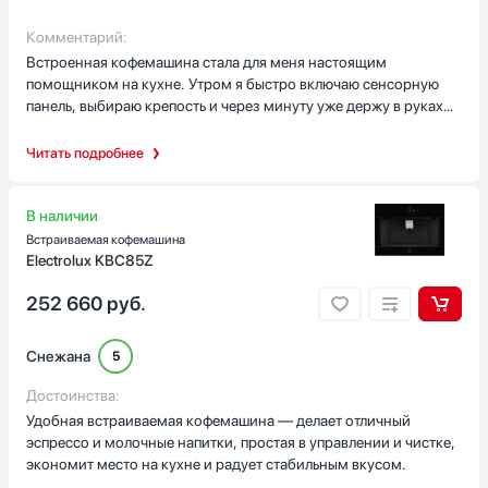
Комментарий:
Встроенная кофемашина стала для меня настоящим
помощником на кухне. Утром я быстро включаю сенсорную
панель, выбираю крепость и через минуту уже держу в руках
горячий эспрессо с хорошей пенкой. Когда приходят гости,
удобно сразу готовить две чашки — никто не ждёт в очереди!
Читать подробнее
Чаще всего делаю капучино и латте: пар для взбивания молока
работает стабильно, а возможность горячей воды выручает
для американо. Большой бункер для зерен на 350 г и ёмкость
В наличии
воды в 2,5 л реально уменьшают необходимость частых
Встраиваемая кофемашина
пополнений — это шик для занятого утра. Автоочистка и
Electrolux KBC85Z
программа против накипи освобождают от рутинной заботы, а
252 660
руб.
автоотключение экономит электроэнергию. Дизайн серии 900
в чёрном цвете с подсветкой вписался в кухонный гарнитур и
занял нишу по размерам без проблем. Аппарат весит солидно,
Снежана
5
стоит надёжно — ощущение добротной техники. В целом
пользуюсь с удовольствием и кайфую от стабильного
Достоинства:
результата каждый день!
Удобная встраиваемая кофемашина — делает отличный
эспрессо и молочные напитки, простая в управлении и чистке,
экономит место на кухне и радует стабильным вкусом.