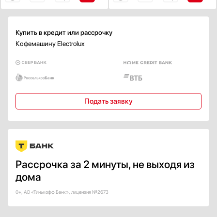
Зоны приготовления
Показать все
Купить в кредит или рассрочку
Противокапельная система
Кофемашину Electrolux
Есть
Элементы управления
Кнопочные
Сенсорные
Подать заявку
Поворотные
Сенсорные / поворотные
Сенсорные / кнопочные
Показать все
Дисплей
Рассрочка за 2 минуты, не выходя из
Есть
дома
TFT
0+, АО «Тинькофф Банк», лицензия №2673
LCD
LED