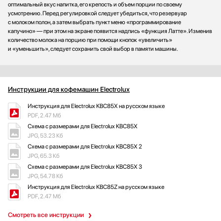
оптимальный вкус напитка, его крепость и объем порции по своему
усмотрению. Перед регулировкой следует убедиться, что резервуар
с молоком полон, а затем выбрать пункт меню «программирование
капучино» — при этом на экране появится надпись «функция Латте». Изменив
количество молока на порцию при помощи кнопок «увеличить»
и «уменьшить», следует сохранить свой выбор в памяти машины.
Инструкции для кофемашин Electrolux
Инструкция для Electrolux KBC85X на русском языке
PDF, 2.47 Мб
Схема с размерами для Electrolux KBC85X
JPG, 53.23 Кб
Схема с размерами для Electrolux KBC85X 2
JPG, 65.3 Кб
Схема с размерами для Electrolux KBC85X 3
JPG, 54.78 Кб
Инструкция для Electrolux KBC85Z на русском языке
PDF, 2.47 Мб
Смотреть все инструкции