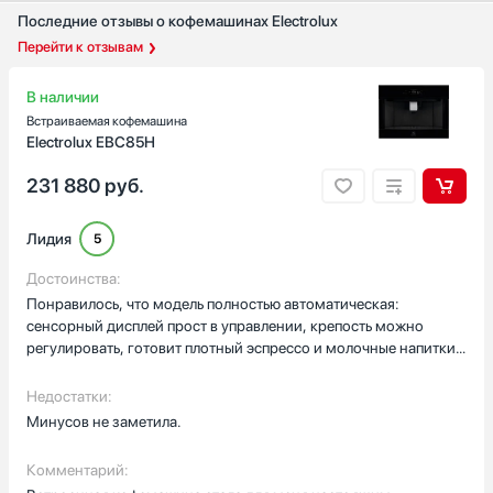
Цветной
Последние отзывы о кофемашинах Electrolux
Показать все
Перейти к отзывам
Дизайн-линия
В наличии
Базовый / Универсальный
Встраиваемая кофемашина
Городской
Electrolux EBC85H
Дизайнерский
Интеллектуальный
231 880
руб.
Классика
Лидия
Показать все
5
Страна производства
Достоинства:
Понравилось, что модель полностью автоматическая:
Австрия
сенсорный дисплей прост в управлении, крепость можно
Германия
регулировать, готовит плотный эспрессо и молочные напитки
Евросоюз
быстро и без лишних хлопот.
Италия
Недостатки:
Китай
Минусов не заметила.
Показать все
Комментарий:
Гарантия, мес