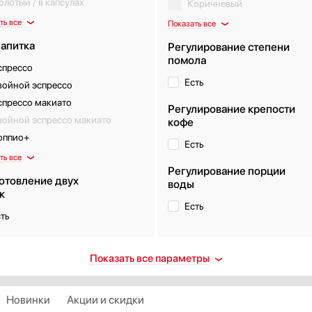
лотый / в капсулах
Коричневый
ть все
Показать все
напитка
Регулирование степени
помола
спрессо
Есть
войной эспрессо
спрессо макиато
Регулирование крепости
войной эспрессо макиато
кофе
оппио+
Есть
ть все
Регулирование порции
отовление двух
воды
к
Есть
ть
м чаши для зерен, г
Элементы управления
Показать все параметры
Кнопочные
Сенсорные
Новинки
Акции и скидки
Поворотные