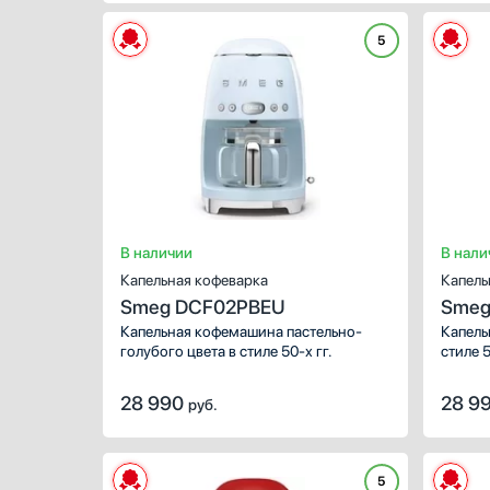
Объем резервуара для воды,
Подс
Профессиональные ледогенераторы
мл
5
Профессиональные посудомоечные машины
Ес
Пылесосы
Ч
Системы кипячения воды AquaHot
П
Смесители
Д
Подогрев чашек
Соковыжималки
З
Есть
Стаканомоечные машины
Показа
Стиральные машины
Подключение к
Прот
Сушильные машины
водопроводу
В наличии
В нали
сист
Телевизоры
Капельная кофеварка
Капель
Есть
Ес
Тостеры
Smeg DCF02PBEU
Smeg
Увлажнители воздуха
Капельная кофемашина пастельно-
Капель
голубого цвета в стиле 50-х гг.
стиле 5
Утюги
Фены
28 990
28 9
руб.
Холодильники
Холодильное оборудование
Хьюмидоры
5
Чайники