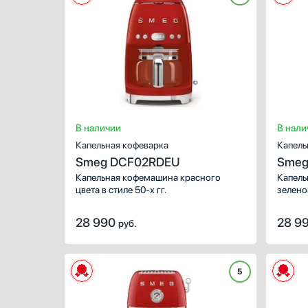
В наличии
В нали
Капельная кофеварка
Капель
Smeg DCF02RDEU
Smeg
Капельная кофемашина красного
Капель
цвета в стиле 50-х гг.
зеленог
28 990
28 9
руб.
5