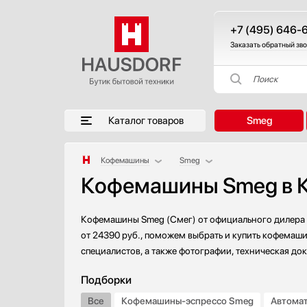
+7 (495) 646-
Заказать обратный зв
Поиск
Каталог товаров
Smeg
Кофемашины
Smeg
Кофемашины Smeg в 
Аксессуары
AEG
Аксессуары и принадлежности
Asko
Акустические системы
Barazza
Кофемашины Smeg (Смег) от официального дилера с
Аромастанции
Bertazzoni
от 24390 руб., поможем выбрать и купить кофемаши
специалистов, а также фотографии, техническая до
Барбекю
BORK
Беспроводные акустические системы
Bosch
Подборки
Блендеры
De Dietrich
Все
Кофемашины-эспрессо Smeg
Автома
Вакуумные упаковщики
DeLonghi