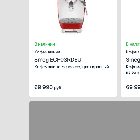
В наличии
В нали
Кофемашина
Кофем
Smeg ECF03RDEU
Smeg
Кофемашина-эспрессо, цвет красный
Кофема
из ее 
пригот
Подойд
69 990
69 9
руб.
насыще
большо
Просто
дополн
модели
на кор
перекл