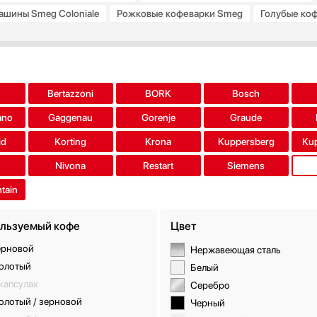
шины Smeg Coloniale
Рожковые кофеварки Smeg
Голубые ко
g с капучинатором
Итальянские кофемашины Smeg
Все подб
a
Bertazzoni
BORK
Bosch
ano
Gaggenau
Gorenje
Graude
id
Korting
Krona
Kuppersberg
Ku
Nivona
Restart
Siemens
tain
льзуемый кофе
Цвет
ерновой
Нержавеющая сталь
олотый
Белый
капсулах
Серебро
олотый / зерновой
Черный