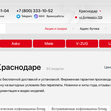
61-04
+7 (800) 333-10-52
Краснодар
онок
Telegram
MAX
Время работы
ул. Буденного, 129
Москва
Санкт-Петербург
Акции и скидки
Адрес бутика
Казань
Екатеринбург
Asko
Miele
V-ZUG
L
Тюмень
Новосибирск
Челябинск
Краснодаре
Другие регионы
Цен
92 модели
 бесплатной доставкой и установкой. Фирменная гарантия производит
ну на выгодных условиях без переплаты. Новинки и хиты года, отзывы
кументация и видео моделей.
тические кофемашины Smeg
Встраиваемые кофемашины Smeg