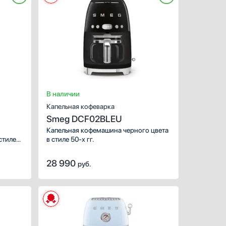
ХАРАКТЕРИСТИКИ
модели. Производители разместили
на корпусе кнопочные переключатели.
Тип:
Используемый кофе:
Ширина (см):
В наличии
Капельная кофеварка
Smeg DCF02BLEU
Капельная кофемашина черного цвета
стиле
в стиле 50-х гг.
28 990
руб.
ХАРАКТЕРИСТИКИ
Тип: