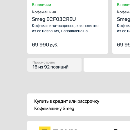
В наличии
В нали
Кофемашина
Кофем
Smeg ECF03CREU
Smeg
Кофемашина-эспрессо, как понятно
Кофема
из ее названия, направлена на
из ее 
приготовление конкретного напитка.
пригот
Подойдет любителям крепкого
Подойд
69 990
69 9
руб.
насыщенного кофе, которым не нужно
насыще
большое разнообразие меню.
большо
Простое и понятное управление —
Просто
дополнительное преимущество
дополн
Просмотрено
16
из
92 позиций
модели. Производители разместили
модели
на корпусе кнопочные / поворотные
на кор
переключатели.
перекл
Купить в кредит или рассрочку
Кофемашину Smeg