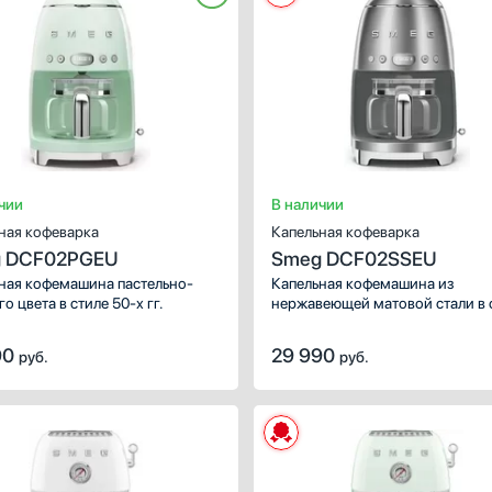
чии
В наличии
ная кофеварка
Капельная кофеварка
 DCF02PGEU
Smeg DCF02SSEU
ная кофемашина пастельно-
Капельная кофемашина из
о цвета в стиле 50-х гг.
нержавеющей матовой стали в 
50-х гг.
90
29 990
руб.
руб.