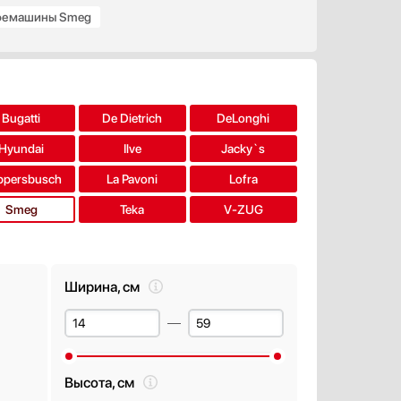
фемашины Smeg
орки
Bugatti
De Dietrich
DeLonghi
Hyundai
Ilve
Jacky`s
ppersbusch
La Pavoni
Lofra
Smeg
Teka
V-ZUG
Ширина, см
Высота, см