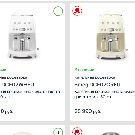
ветка
Сенсорные / поворотные
5
Сенсорные / кнопочные
ть
Показать все
ашек
ереключателей
Дисплей
исплея
Есть
оны приготовления
TFT
ть все
LCD
ивокапельная
LED
чии
В наличии
ема
Цветной
ная кофеварка
Капельная кофеварка
ть
Показать все
 DCF02WHEU
Smeg DCF02CREU
ная кофемашина белого цвета в
Капельная кофемашина кремов
0-х гг.
цвета в стиле 50-х гг.
90
28 990
руб.
руб.
5