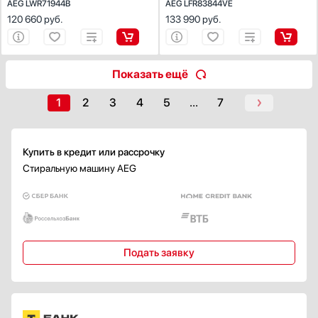
AEG LWR71944B
AEG LFR83844VE
Микропроцессорное
120 660
руб.
133 990
руб.
Дисплей
Есть
Показать ещё
Класс энергопотребления
A
1
2
3
4
5
...
7
A+
A++
A+++
Купить в кредит или рассрочку
B
Стиральную машину AEG
Показать все
Класс стирки
A
А+
Подать заявку
А++
А+++
B