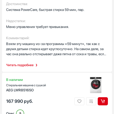
Рекомендую тем, кто ценит скорость и надёжность!
Страна производства
Достоинства:
Система PowerCare, быстрая стирка 59 мин, пар.
Алжир
Вьетнам
Недостатки:
Германия
Меню управления требует привыкания.
Евросоюз
Египет
Комментарий:
Показать все
Взяли эту машину из-за программы «59 минут», так как с
двумя детьми стирка идет круглосуточно. На самом деле, за
Гарантия, мес
час она реально отстирывает даже пятна от сока и травы, если
12
не запускать. Руки не доходили написать отзыв, но после
месяца использования скажу — вещь. Особенно выручает
Читать подробнее
режим пара, когда надо быстро освежить детские мягкие
игрушки от пыли. Работает тихо, во время отжима слышен
только шелест белья. По тактильным ощущениям — премиум
В наличии
класс, все детали подогнаны четко. Расстроило поначалу
Стиральная машина с сушкой
меню, слишком много подпунктов, первые пару дней сидел с
AEG LWR85165O
инструкцией, чтобы разобраться, как отключить звуковой
сигнал. Но сейчас уже на автомате всё щелкаю. Качество
167 990
руб.
стирки на 10 из 10.
Олег
5