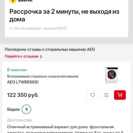
Показать все
Рассрочка за 2 минуты, не выходя из
Класс отжима
дома
A
А+
0+, АО «Тинькофф Банк», лицензия №2673
B
C
D
Последние отзывы о стиральных машинах AEG
Перейти к отзывам
Показать все
Уровень шума при стирке, дБ
В наличии
Встраиваемая стирально-сушильная машина
AEG L7WBE68SI
Уровень шума при отжиме, дБ
122 350
руб.
Вадим
5
Достоинства:
Цвет корпуса
Отличный встраиваемый вариант для дома: фронтальная
Белый
загрузка, полностью встраиваемая, стирка до 8 кг, сушка до 4