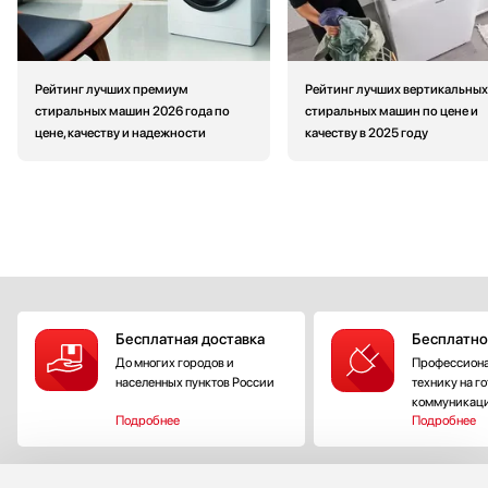
Рейтинг лучших премиум
Рейтинг лучших вертикальных
стиральных машин 2026 года по
стиральных машин по цене и
цене, качеству и надежности
качеству в 2025 году
Бесплатная доставка
Бесплатно
До многих городов и
Профессиона
населенных пунктов России
технику на г
коммуникац
Подробнее
Подробнее