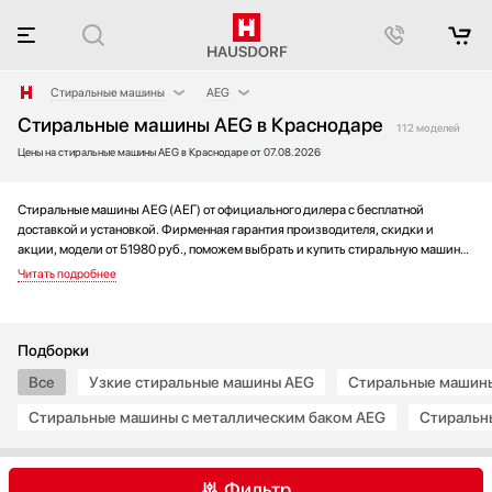
Стиральные машины
AEG
Стиральные машины AEG в Краснодаре
Аксессуары
Asko
112 моделей
Цены на стиральные машины AEG в Краснодаре от 07.08.2026
Аксессуары и принадлежности
Bosch
Акустические системы
Brandt
Аромастанции
De Dietrich
Стиральные машины AEG (АЕГ) от официального дилера с бесплатной
доставкой и установкой. Фирменная гарантия производителя, скидки и
Барбекю
Electrolux
акции, модели от 51980 руб., поможем выбрать и купить стиральную машину
Беспроводные акустические системы
Gaggenau
на выгодных условиях без переплаты. Новинки и хиты года, отзывы
покупателей и мнения специалистов, а также фотографии, техническая
Блендеры
Gorenje
документация и видео моделей.
Вакуумные упаковщики
Graude
Варочные панели
Haier
Подборки
Варочные центры
Hisense
Все
Узкие стиральные машины AEG
Стиральные машины
Вафельницы
Hyundai
Стиральные машины с металлическим баком AEG
Стиральн
Вентиляторы
IO MABE
Весы
Jacky`s
Винные шкафы
Korting
Фильтр