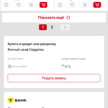
Антибактериальное покрытие
Есть
Климатический класс
Показать ещё
N
1
2
SN
ST
T
Купить в кредит или рассрочку
SN-ST
Винный шкаф Gaggenau
Показать все
Класс энергопотребления
A
A+
Подать заявку
A++
B
C
Показать все
Внутреннее освещение