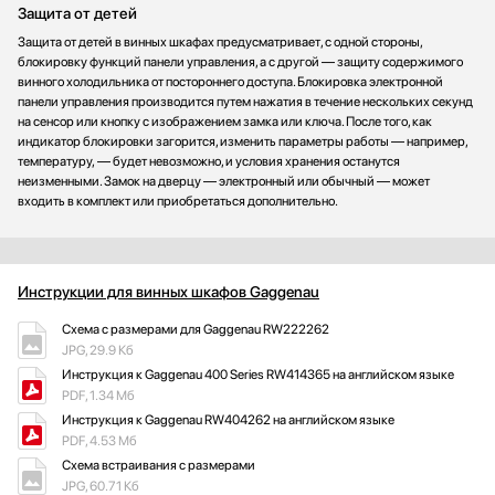
Защита от детей
Защита от детей в винных шкафах предусматривает, с одной стороны,
блокировку функций панели управления, а с другой — защиту содержимого
винного холодильника от постороннего доступа. Блокировка электронной
панели управления производится путем нажатия в течение нескольких секунд
на сенсор или кнопку с изображением замка или ключа. После того, как
индикатор блокировки загорится, изменить параметры работы — например,
температуру, — будет невозможно, и условия хранения останутся
неизменными. Замок на дверцу — электронный или обычный — может
входить в комплект или приобретаться дополнительно.
Инструкции для винных шкафов Gaggenau
Схема с размерами для Gaggenau RW222262
JPG, 29.9 Кб
Инструкция к Gaggenau 400 Series RW414365 на английском языке
PDF, 1.34 Мб
Инструкция к Gaggenau RW404262 на английском языке
PDF, 4.53 Мб
Схема встраивания с размерами
JPG, 60.71 Кб