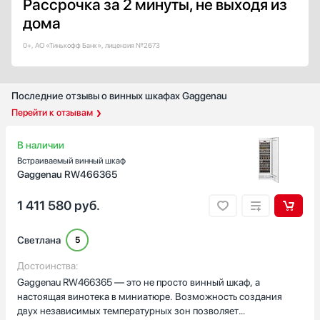
Рассрочка за 2 минуты, не выходя из
Есть
дома
Светодиодное (LED)
0+, АО «Тинькофф Банк», лицензия №2673
Неоновая подсветка
Премиальное светодиодное освещение Бриллиант (BrilliantLight)
Угольный фильтр
Последние отзывы о винных шкафах Gaggenau
Есть
Перейти к отзывам
Дверной упор
В наличии
Справа
Встраиваемый винный шкаф
Gaggenau RW466365
Слева
Бок о Бок (Side-by-Side)
1 411 580
руб.
Снизу
Страна производства
Светлана
5
Австрия
Достоинства:
Болгария
Gaggenau RW466365 — это не просто винный шкаф, а
Венгрия
настоящая винотека в миниатюре. Возможность создания
Германия
двух независимых температурных зон позволяет