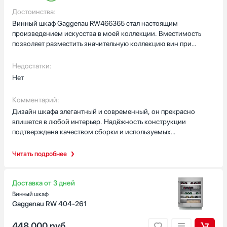
Достоинства:
Винный шкаф Gaggenau RW466365 стал настоящим
произведением искусства в моей коллекции. Вместимость
позволяет разместить значительную коллекцию вин при
идеальных условиях хранения. Система климат-контроля
поддерживает стабильную температуру и влажность.Точность
Недостатки:
поддержания параметров находится на высочайшем уровне —
Нет
заданные условия поддерживаются с минимальной
погрешностью. Вентиляционная система обеспечивает
Комментарий:
постоянный воздухообмен без перепадов
Дизайн шкафа элегантный и современный, он прекрасно
температуры.Особенно впечатляет качество исполнения —
впишется в любой интерьер. Надёжность конструкции
материалы премиум-класса, надёжная конструкция и
подтверждена качеством сборки и используемых
продуманная эргономика. Защита от ультрафиолета
компонентов. Удобство использования обеспечивается
обеспечивается специальным стеклом дверцы. Уровень шума
продуманной организацией внутреннего пространства.
Читать подробнее
при работе минимален.LED-освещение создаёт уютную
атмосферу и позволяет легко найти нужную бутылку. Система
организации пространства позволяет удобно разместить
Доставка от 3 дней
бутылки разных размеров. Энергоэффективность при высокой
Винный шкаф
функциональности впечатляет.
Gaggenau RW 404-261
448 000
руб.