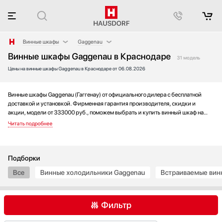
Винные шкафы
Gaggenau
Винные шкафы Gaggenau в Краснодаре
Аксессуары
AEG
31 модель
Цены на винные шкафы Gaggenau в Краснодаре от 06.08.2026
Аксессуары и принадлежности
Asko
Акустические системы
Bertazzoni
Аромастанции
BORK
Винные шкафы Gaggenau (Гаггенау) от официального дилера с бесплатной
доставкой и установкой. Фирменная гарантия производителя, скидки и
Барбекю
Bosch
акции, модели от 333000 руб., поможем выбрать и купить винный шкаф на
Беспроводные акустические системы
Cavanova
выгодных условиях без переплаты. Новинки и хиты года, отзывы покупателей
и мнения специалистов, а также фотографии, техническая документация и
Блендеры
CellarPrivate
видео моделей.
Вакуумные упаковщики
Climadiff
Варочные панели
Cold Vine
Подборки
Варочные центры
De Dietrich
Все
Винные холодильники Gaggenau
Встраиваемые вин
Вафельницы
Dometic
Вентиляторы
Dunavox
Фильтр
Весы
Electrolux
Витрины
Elica