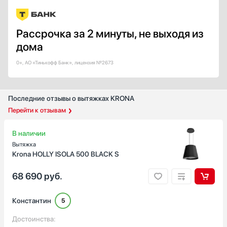
Цвет окантовки
Нержавеющая сталь
Рассрочка за 2 минуты, не выходя из
Серебро
дома
Желтый / Оранжевый
0+, АО «Тинькофф Банк», лицензия №2673
Медь
Золото
Последние отзывы о вытяжках KRONA
Показать все
Перейти к отзывам
Интервальная работа
Есть
В наличии
Вытяжка
Автоматическая регулировка скорости
Krona HOLLY ISOLA 500 BLACK S
Есть
68 690
руб.
Страна производства
Австрия
Константин
5
Германия
Достоинства:
Евросоюз