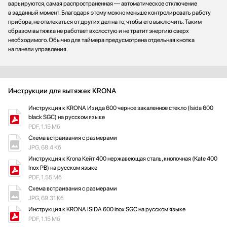
варьируются, самая распространенная — автоматическое отключение
в заданный момент. Благодаря этому можно меньше контролировать работу
прибора, не отвлекаться от других дел на то, чтобы его выключить. Таким
образом вытяжка не работает вхолостую и не тратит энергию сверх
необходимого. Обычно для таймера предусмотрена отдельная кнопка
на панели управления.
Инструкции для вытяжек KRONA
Инструкция к KRONA Изида 600 черное закаленное стекло (Isida 600
black SGC) на русском языке
PDF, 1.15 Мб
Схема встраивания с размерами
JPG, 68.4 Кб
Инструкция к Krona Кейт 400 нержавеющая сталь, кнопочная (Kate 400
Inox PB) на русском языке
PDF, 1.55 Мб
Схема встраивания с размерами
JPG, 69.31 Кб
Инструкция к KRONA ISIDA 600 inox SGC на русском языке
PDF, 1.15 Мб