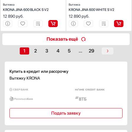
Краткосрочный звуковой
Вытяжка
Вытяжка
KRONA JINA 600 BLACK S V2
KRONA JINA 600 WHITE S V2
Интенсивного режима
12 890
руб.
12 890
руб.
Для смены фильтра и его очистки
Показать все
Автоматическое отключение
Показать ещё
Есть
1
2
3
4
5
...
29
Тип освещения
Галогенная лампа
Лампа накаливания
Купить в кредит или рассрочку
Люминесцентная лампа
Вытяжку KRONA
Неоновая лампа
Светодиодная подсветка
Показать все
Максимальный уровень шума, дБ
Подать заявку