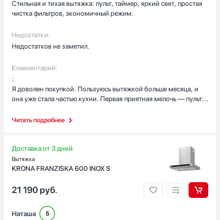
Стильная и тихая вытяжка: пульт, таймер, яркий свет, простая
Испания
чистка фильтров, экономичный режим.
Италия
Показать все
Недостатки:
Недостатков не заметил.
Гарантия, мес
Комментарий:
:
Я доволен покупкой. Пользуюсь вытяжкой больше месяца, и
она уже стала частью кухни. Первая приятная мелочь — пульт:
иногда держу на руках ребёнка, готовлю — и не приходится
хвататься за кнопки, просто нажал с дивана. Светодиодная
Читать подробнее
подсветка даёт ровный свет над плитой, больше не приходится
включать основное освещение, когда жарю лук — видно чётко.
Доставка от 3 дней
Работает тихо: на минимальной скорости практически не
Вытяжка
мешает разговору, а при интенсивной готовке мощности
KRONA FRANZISKA 600 INOX S
хватает, запахи быстро идут в фильтр. Однажды жарил рыбу —
запах исчез значительно быстрее, чем с прошлой вытяжкой.
21 190
руб.
Таймер на 15 минут выручал, когда забывал выключить —
включал на максимум, уходил в другую комнату, и техника
Наташа
5
сама продолжила работу нужное время.