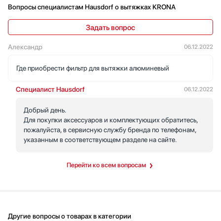
Вопросы специалистам Hausdorf о вытяжках KRONA
Когда приходили гости, кто-то из них заметил, что вытяжка
работает тихо — действительно, на низкой скорости почти не
Задать вопрос
мешает разговору. Жиросборный алюминиевый фильтр легко
вынимается и отмывается, что с ребёнком на кухне особенно
Александр
06.12.2022
важно: уборка не занимает много времени. Возможность
работы в режиме отвода или циркуляции пригодилась, когда
Где приобрести фильтр для вытяжки алюминевый
не захотела тянуть воздуховод — настроила циркуляцию, и
всё равно было комфортно.
Специалист Hausdorf
06.12.2022
Ощущение практичности и надёжности: металл и продуманная
Добрый день.
конструкция создают уверенность, что она прослужит и не
Для покупки аксессуаров и комплектующих обратитесь,
будет капризничать при ежедневном использовании. Я
пожалуйста, в сервисную службу бренда по телефонам,
довольна покупкой.
указанным в соответствующем разделе на сайте.
Перейти ко всем вопросам
Другие вопросы о товарах в категории