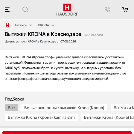
Вытяжки
KRONA
Вытяжки KRONA в Краснодаре
Аксессуары
AEG
455 моделей
Цены на вытяжки KRONA в Краснодаре от 07.08.2026
Аксессуары и принадлежности
Asko
Акустические системы
Barazza
Аромастанции
Bertazzoni
Вытяжки KRONA (Крона) от официального дилера с бесплатной доставкой и
установкой. Фирменная гарантия производителя, скидки и акции, модели от
Барбекю
BORA
6490 руб., поможем выбрать и купить вытяжку на выгодных условиях без
Беспроводные акустические системы
Bosch
переплаты. Новинки и хиты года, отзывы покупателей и мнения специалистов,
а также фотографии, техническая документация и видео моделей.
Блендеры
Brandt
Вакуумные упаковщики
De Dietrich
Варочные панели
Electrolux
Подборки
Варочные центры
Elica
Все
Белые наклонные вытяжки Krona (Крона)
Вытяжки K
Вафельницы
Faber
Вентиляторы
Falmec
Вытяжки Krona (Крона) kamilla slim
Вытяжки Krona (Крона) kam
Весы
Franke
Винные шкафы
Fulgor Milano