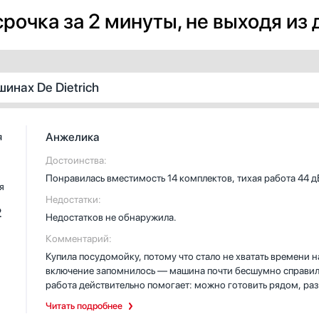
рочка за 2 минуты, не выходя из
инах De Dietrich
Анжелика
я
Достоинства:
Понравилась вместимость 14 комплектов, тихая работа 44 
я
Недостатки:
2
Недостатков не обнаружила.
Комментарий:
Купила посудомойку, потому что стало не хватать времени н
включение запомнилось — машина почти бесшумно справилас
работа действительно помогает: можно готовить рядом, раз
Вместимость на 14 комплектов выручает на праздниках — не
Читать подробнее
ставлю и глубокие миски, и бокалы.