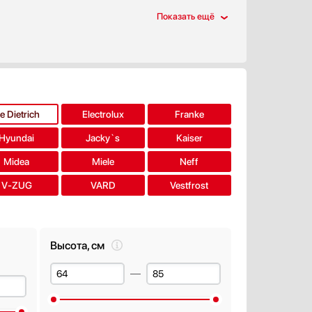
подборки
e Dietrich
Electrolux
Franke
Hyundai
Jacky`s
Kaiser
Midea
Miele
Neff
V-ZUG
VARD
Vestfrost
Высота, см