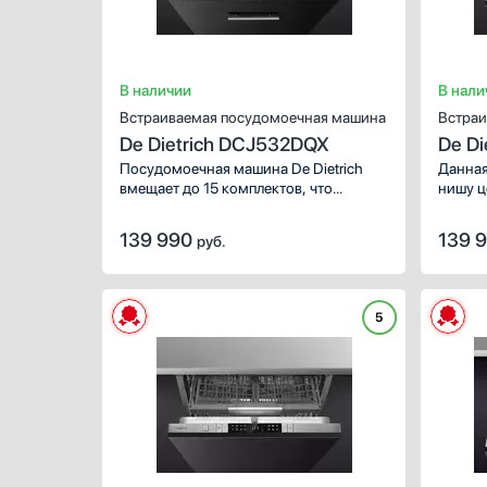
В наличии
В нали
Встраиваемая посудомоечная машина
Встраи
De Dietrich DCJ532DQX
De D
Посудомоечная машина De Dietrich
Данная
вмещает до 15 комплектов, что
нишу ц
считается большой загрузкой
закрыв
и подойдет семье из нескольких
Имеет 
139 990
139 
руб.
человек. Благодаря конденсационной
может 
сушке вы достаете чистые тарелки,
малень
кружки и приборы без скопления воды
загруз
на них.
компле
5
послед
предот
посуды
процен