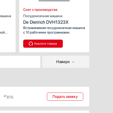
Уровень шума (дБ):
Уровень шума 
Снят с производства
машина
Посудомоечная машина
De Dietrich DVH1323X
Встраиваемая посудомоечная машина
ной
с 10 рабочими программами.
зки
или
Аналоги товара
ров
Наверх
Подать заявку