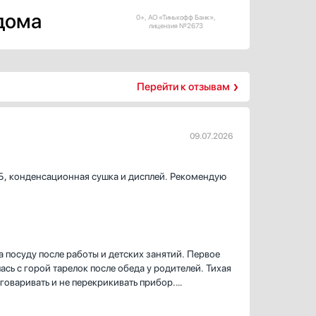
 дома
0+, АО «Тинькофф Банк»,
лицензия №2673
Перейти к отзывам
09.07.2026
дБ, конденсационная сушка и дисплей. Рекомендую
а посуду после работы и детских занятий. Первое
ь с горой тарелок после обеда у родителей. Тихая
говаривать и не перекрикивать прибор.
 приходится мыть чашки по частям, и я спокойно