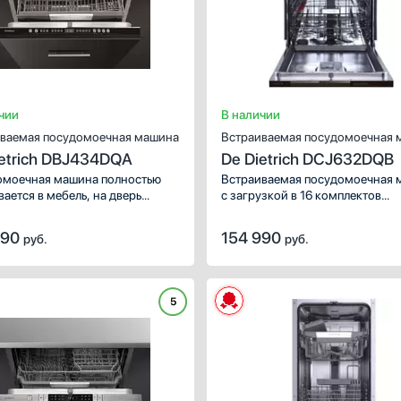
ление фасада
есткое
кользящее
чии
В наличии
ваемая посудомоечная машина
Встраиваемая посудомоечная 
ietrich DBJ434DQA
De Dietrich DCJ632DQB
моечная машина полностью
Встраиваемая посудомоечная 
вается в мебель, на дверь
с загрузкой в 16 комплектов
вливается фасад — благодаря
и регулируемой по высоте кор
техника незаметна на кухне.
для посуды. Удобное сенсорно
990
154 990
руб.
руб.
нчании работы дверь
управление с цифровым диспл
тически открывается.
позволяет быстро выбрать и на
любую программу.
5