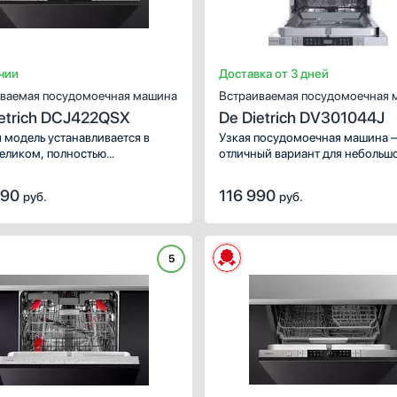
чии
Доставка от 3 дней
ваемая посудомоечная машина
Встраиваемая посудомоечная 
ietrich DCJ422QSX
De Dietrich DV301044J
 модель устанавливается в
Узкая посудомоечная машина 
еликом, полностью
отличный вариант для небольш
ается декоративной панелью.
квартиры. Разнообразие прог
стандартные размеры, поэтому
и несколько температурных р
990
116 990
руб.
руб.
не поместиться на очень
позволяет бережно и эффектив
кой кухне. В камеру можно
очистить стеклянную посуду, с
ить ограниченное число
приборы, кастрюли и подносы.
ктов: 14 шт. Сушка облегчает
5
ующий уход за посудой,
вращает подтеки на стенках
 и удаляет значительный
т влаги.