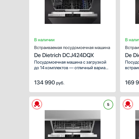
Креп
Ж
С
В наличии
В нали
Встраиваемая посудомоечная машина
Встраи
De Dietrich DCJ424DQX
De D
Посудомоечная машина с загрузкой
Посудо
до 14 комплектов — отличный вариант
встраи
для семьи из нескольких человек.
устана
Благодаря восьми программам
этому 
134 990
169 
руб.
мы сможете бережно удалить
По око
загрязнения с любой посуды.
автома
5