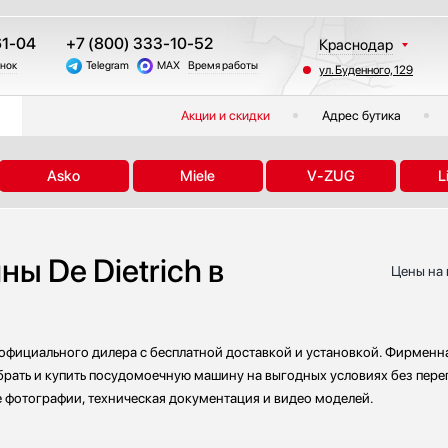
61-04
+7 (800) 333-10-52
Краснодар
онок
Telegram
MAX
Время работы
ул. Буденного, 129
Москва
Санкт-Петербург
Акции и скидки
Адрес бутика
Казань
Екатеринбург
Asko
Miele
V-ZUG
L
Тюмень
Новосибирск
Челябинск
 De Dietrich в
Другие регионы
Цены на 
 официального дилера с бесплатной доставкой и установкой. Фирменн
брать и купить посудомоечную машину на выгодных условиях без переп
е фотографии, техническая документация и видео моделей.