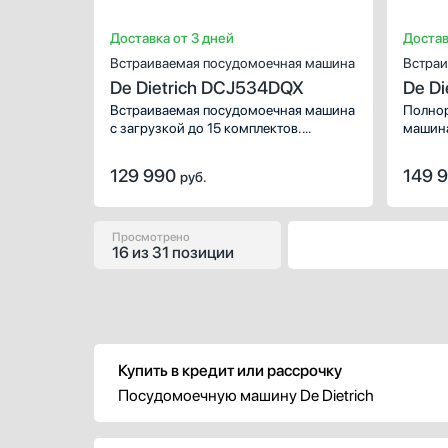
Доставка от 3 дней
Достав
Встраиваемая посудомоечная машина
Встраи
De Dietrich DCJ534DQX
De D
Встраиваемая посудомоечная машина
Полнор
с загрузкой до 15 комплектов.
машина
Благодаря такой вместительности
управл
вы сможете без труда очистить
сушкой
129 990
149 
руб.
не только тарелки и чашки,
открыв
но и кастрюли после приготовления
необх
пищи.
отключ
Просмотрено
16
из
31 позиции
Купить в кредит или рассрочку
Посудомоечную машину De Dietrich