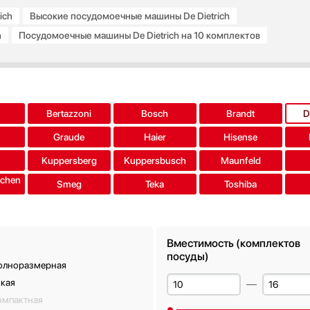
ich
Высокие посудомоечные машины De Dietrich
h
Посудомоечные машины De Dietrich на 10 комплектов
ктов
Посудомоечные машины De Dietrich на 14 комплектов
ктов
Посудомоечные машины De Dietrich на 16 комплектов
 внутри
Посудомоечные машины De Dietrich с Луч на полу
Все 
a
Bertazzoni
Bosch
Brandt
D
Graude
Haier
Hisense
Kuppersberg
Kuppersbusch
Maunfeld
tchen
Smeg
Teka
Toshiba
Вместимость (комплектов
посуды)
олноразмерная
зкая
омпактная