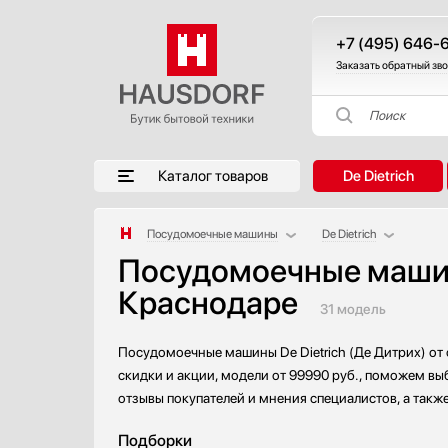
+7 (495) 646-
Заказать обратный зв
Поиск
Каталог товаров
De Dietrich
Посудомоечные машины
De Dietrich
Посудомоечные машины
Аксессуары
AEG
Краснодаре
Аксессуары и принадлежности
Asko
31 модель
Акустические системы
Barazza
Аромастанции
Bertazzoni
Посудомоечные машины De Dietrich (Де Дитрих) от
Барбекю
Bosch
скидки и акции, модели от 99990 руб., поможем вы
Беспроводные акустические системы
Brandt
отзывы покупателей и мнения специалистов, а такж
Блендеры
Electrolux
Подборки
Вакуумные упаковщики
Franke