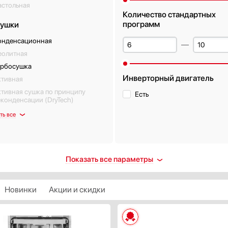
астольная
e
Количество стандартных
программ
сушки
онденсационная
еолитная
урбосушка
Инверторный двигатель
ктивная
тивная сушка по принципу
Есть
конденсации (DryTech)
ть все
та от протечек
Половинная загрузка
Показать все параметры
ть
Есть
олная
Новинки
Акции и скидки
Класс энергопотребления
орпус
A
ланги
A+
нтроль воды (AquaControl)