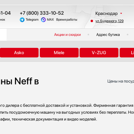
61-04
+7 (800) 333-10-52
Краснодар
онок
Telegram
MAX
Время работы
ул. Буденного, 129
Москва
Санкт-Петербург
Акции и скидки
Адрес бутика
Казань
Екатеринбург
Asko
Miele
V-ZUG
L
Тюмень
Новосибирск
Челябинск
ы Neff в
Другие регионы
Цены на посу
о дилера с бесплатной доставкой и установкой. Фирменная гарантия 
упить посудомоечную машину на выгодных условиях без переплаты. Но
рафии, техническая документация и видео моделей.