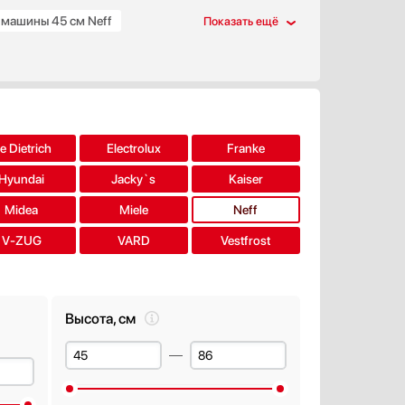
машины 45 см Neff
судомоечные машины Neff
и
e Dietrich
Electrolux
Franke
Hyundai
Jacky`s
Kaiser
Midea
Miele
Neff
V-ZUG
VARD
Vestfrost
Высота, см