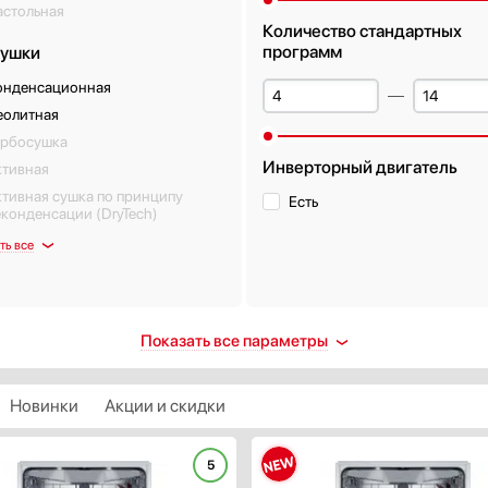
астольная
e
Количество стандартных
программ
сушки
онденсационная
еолитная
урбосушка
Инверторный двигатель
ктивная
тивная сушка по принципу
Есть
конденсации (DryTech)
ть все
та от протечек
Половинная загрузка
Показать все параметры
ть
Есть
олная
Новинки
Акции и скидки
Класс энергопотребления
орпус
A
ланги
5
A+
нтроль воды (AquaControl)