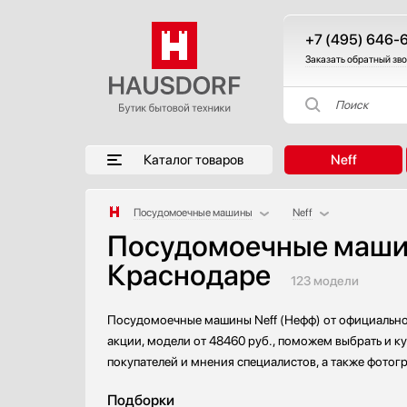
+7 (495) 646-
Заказать обратный зв
Поиск
Каталог товаров
Neff
Посудомоечные машины
Neff
Посудомоечные машин
Аксессуары
AEG
Краснодаре
Аксессуары и принадлежности
Asko
123 модели
Акустические системы
Barazza
Аромастанции
Bertazzoni
Посудомоечные машины Neff (Нефф) от официальног
Барбекю
Bosch
акции, модели от 48460 руб., поможем выбрать и к
Беспроводные акустические системы
Brandt
покупателей и мнения специалистов, а также фотог
Блендеры
De Dietrich
Подборки
Вакуумные упаковщики
Electrolux