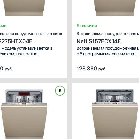
чии
В наличии
ваемая посудомоечная машина
Встраиваемая посудомоечная 
 S275HTX04E
Neff S157ECX14E
 модель устанавливается в
Встраиваемая посудомоечная 
еликом, полностью
с 8 программами рассчитана
ается декоративной панелью.
на 14 комплектов. Корзины Vario
стандартные размеры, поэтому
позволяют без труда разместит
50
128 380
руб.
руб.
не поместиться на очень
посуду разных габаритов.
кой кухне. В камеру можно
ить ограниченное число
ктов: 13 шт. Сушка облегчает
5
ующий уход за посудой,
вращает подтеки на стенках
 и удаляет значительный
т влаги.