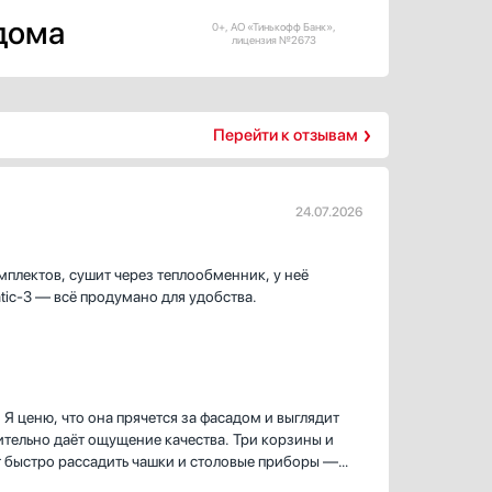
 дома
0+, АО «Тинькофф Банк»,
лицензия №2673
Перейти к отзывам
24.07.2026
плектов, сушит через теплообменник, у неё
atic-3 — всё продумано для удобства.
 ценю, что она прячется за фасадом и выглядит
вительно даёт ощущение качества. Три корзины и
 быстро рассадить чашки и столовые приборы —
ировку. Когда после воскресного ужина остались