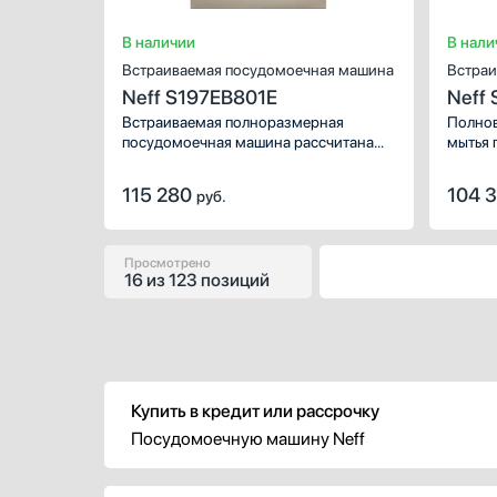
В наличии
В нали
Встраиваемая посудомоечная машина
Встраи
Neff S197EB801E
Neff
Встраиваемая полноразмерная
Полнов
посудомоечная машина рассчитана
мытья 
на 13 комплектов, благодаря
семьи 
автоматическим программам
Благод
115 280
104 
руб.
вы сможете легко очистить посуду
удалит
в любом температурном режиме.
посуды
Просмотрено
16
из
123 позиций
Купить в кредит или рассрочку
Посудомоечную машину Neff