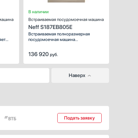
с помощью теп
Уровень шума (дБ):
В наличии
машина
Встраиваемая посудомоечная машина
Neff S187EB805E
Встраиваемая полноразмерная
яет
посудомоечная машина
Удобная
с разнообразными программами,
которые позволяют бережно
136 920
руб.
почистить стекло, эффективно удалить
не только загрязнения, но и бактерии
и аллергены.
Наверх
Подать заявку