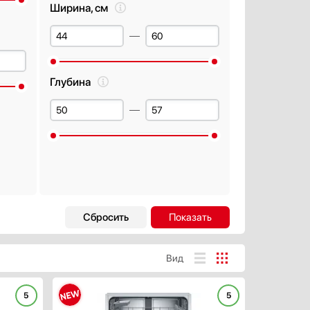
Ширина, см
Глубина
Автоматическое открывание
двери в конце цикла
Есть
Вид
Открывание двери нажатием
или постукиванием
5
5
ХАРАКТЕРИСТИКИ
Да