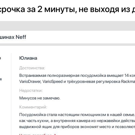
рочка за 2 минуты, не выходя из
шинах Neff
Юлиана
я
Достоинства:
Встраиваемая полноразмерная посудомойка вмещает 14 ком
я
VarioDrawer, VarioSpeed и трёхуровневая регулировка Rackm
Недостатки:
Минусов не замечаю.
Комментарий:
Посудомойка стала настоящим помощником в нашей семье. Я
как часть кухни, а внутренняя камера из нержавейки дейст
выдвижной ящик для приборов экономят место и позволяют
малыш постоянно что-то уронит, и я не трачу время на сорт