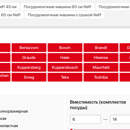
ff 45 см
Посудомоечные машины 60 см Neff
Посудомоечные 
60 см Neff
Посудомоечные машины с сушкой Neff
Компактные посудомоечные машины Neff
Полновстраиваемые по
страиваемые посудомоечные машины Neff недорогие
Все подборк
a
Bertazzoni
Bosch
Brandt
D
Graude
Haier
Hisense
Kuppersberg
Kuppersbusch
Maunfeld
tchen
Smeg
Teka
Toshiba
Вместимость (комплектов
посуды)
олноразмерная
зкая
омпактная