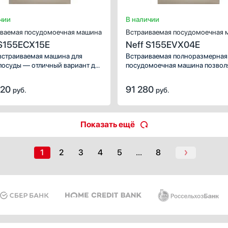
чии
В наличии
ваемая посудомоечная машина
Встраиваемая посудомоечная 
 S155ECX15E
Neff S155EVX04E
страиваемая машина для
Встраиваемая полноразмерная
посуды — отличный вариант для
посудомоечная машина позвол
из нескольких человек.
разместить до 14 комплектов. 
аря различным режимам легко
кнопочная панель управления
320
91 280
руб.
руб.
ь загрязнения с сервировочной
с цифровым дисплеем.
, с кастрюль и сковород.
Показать ещё
1
2
3
4
5
...
8